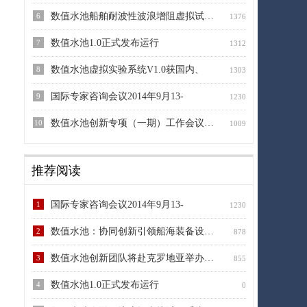
数值水池船舶耐波性波浪增阻虚拟试验系
6
1376
数值水池1.0正式发布运行
7
1312
数值水池虚拟实验系统V1.0获国内、
8
1303
国际专家咨询会议2014年9月13-
9
1230
数值水池创新专项（一期）工作会议在无
10
1009
推荐阅读
国际专家咨询会议2014年9月13-
1
1230
数值水池：协同创新引领船海装备设计方
2
878
数值水池创新团队将赴克罗地亚举办并参
3
855
数值水池1.0正式发布运行
4
0