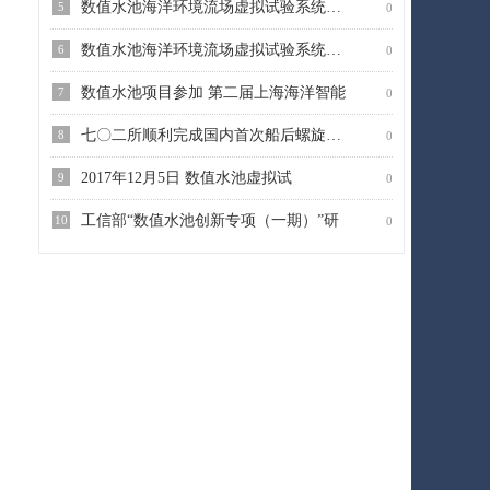
数值水池海洋环境流场虚拟试验系统第一
5
0
数值水池海洋环境流场虚拟试验系统工业
6
0
数值水池项目参加 第二届上海海洋智能
7
0
七〇二所顺利完成国内首次船后螺旋桨空
8
0
2017年12月5日 数值水池虚拟试
9
0
工信部“数值水池创新专项（一期）”研
10
0