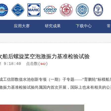
应用大赛
研究成果
下载中心
常
次船后螺旋桨空泡激振力基准检验试验
2 9:18:40
点击数(
)
942
成工信部数值水池创新专项（一期）子专题——“育鹏轮”标模船
激振力基准检验试验尚属国内首次开展，国际上也未有相关的公