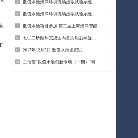
数值水池海洋环境流场虚拟试验系统第一
5
0
数值水池海洋环境流场虚拟试验系统工业
6
0
模
数值水池项目参加 第二届上海海洋智能
7
0
七〇二所顺利完成国内首次船后螺旋桨空
8
0
工
2017年12月5日 数值水池虚拟试
9
0
工信部“数值水池创新专项（一期）”研
10
0