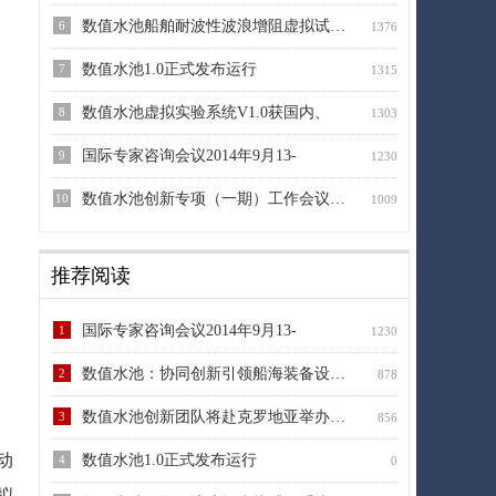
数值水池船舶耐波性波浪增阻虚拟试验系
6
1376
数值水池1.0正式发布运行
7
1315
数值水池虚拟实验系统V1.0获国内、
8
1303
国际专家咨询会议2014年9月13-
9
1230
数值水池创新专项（一期）工作会议在无
10
1009
推荐阅读
国际专家咨询会议2014年9月13-
1
1230
数值水池：协同创新引领船海装备设计方
2
878
数值水池创新团队将赴克罗地亚举办并参
3
856
动
数值水池1.0正式发布运行
4
0
拟