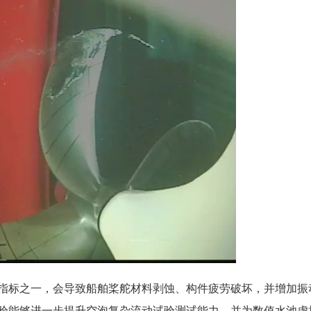
指标之一，会导致船舶桨舵材料剥蚀、构件疲劳破坏，并增加振
验能够进一步提升空泡复杂流动试验测试能力，并为数值水池虚