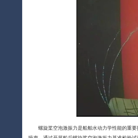
螺旋桨空泡激振力是船舶水动力学性能的重要
噪声。通过开展船后螺旋桨空泡激振力基准检验试