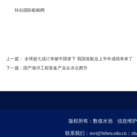
转自国际船舶网
上一篇：
全球超七成订单被中国拿下 我国造船业上半年成绩单来了
下一篇：
国产海洋工程装备产业从冰点爬升
版权所有：数值水池 信息维护：
联系我们：nwt@hrbeu.edu.cn；zha