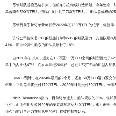
尽管船队规模迅速扩大，但船东仍在继续订造新船。今年迄今，订单
单曾降至590万TEU，但现在又回到了760万TEU，占船队总规模的2
尽管目前手持订单量略低于2023年初780万TEU的纪录，但值
班轮公司控制着78%的新船订单和60%的船队运力，其船队规
41%，而非经营性船东的船队只增长了18%。
自2020年初以来，运力在1.2万至1.7万TEU之间的船型推动
单中的占比达47%。而在本世纪20年代，超过1.7万TEU的船型占船
BIMCO预计，在2024年最后的2个月，还有 50万TEU运力要
年里，平均每年将交付170万TEU，2029年计划交付30万TEU。未
Niels Rasmussen指出，目前订单运力占船队规模的25
很少，而明年船龄超过20年的集装箱船将达340万TEU，成为未来
那么当前订单运力在船队中的占比将被控制在14%。